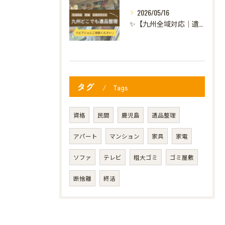
2026/05/16
✨【九州全域対応｜遺品整理のご相談承ります】✨
タグ
Tags
資格
民間
鹿児島
遺品整理
アパート
マンション
家具
家電
ソファ
テレビ
粗大ゴミ
ゴミ屋敷
断捨離
終活