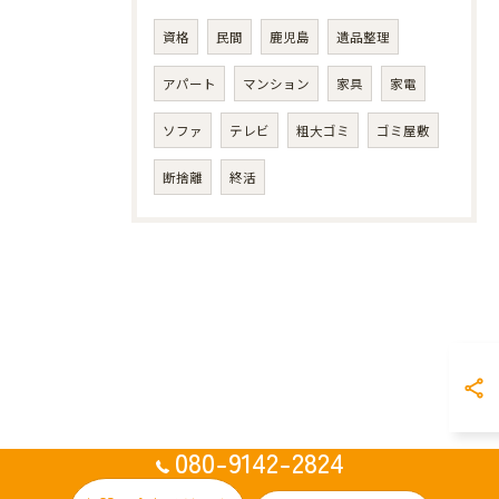
資格
民間
鹿児島
遺品整理
アパート
マンション
家具
家電
ソファ
テレビ
粗大ゴミ
ゴミ屋敷
断捨離
終活
080-9142-2824