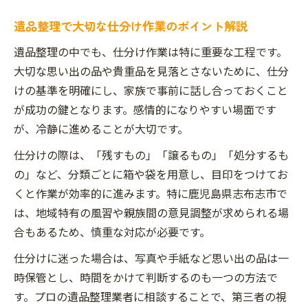
地域の事情に合わせた遺品整理の進め方
遺品整理で大切な仕分け作業のポイント解説
遺品整理で地域のサポートを活用する方法
遺品整理の中でも、仕分け作業は特に重要な工程です。
地域に根ざした遺品整理のメリットと注意
大切な思い出の品や貴重品を見落とさないために、仕分
点
けの基準を明確にし、家族で事前に話し合っておくこと
が成功の鍵となります。感情的になりやすい場面です
が、冷静に進めることが大切です。
仕分けの際は、「残すもの」「譲るもの」「処分するも
の」など、分類ごとに箱や袋を用意し、目印をつけてお
くと作業が効率的に進みます。特に鹿児島県志布志市で
は、地域特有の風習や親族間の意見調整が求められる場
合もあるため、慎重な対応が必要です。
仕分けに迷った場合は、写真や手紙など思い出の品は一
時保管とし、時間をかけて判断するのも一つの方法で
す。プロの遺品整理業者に相談することで、第三者の視