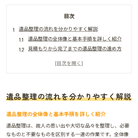
目次
遺品整理の流れを分かりやすく解説
遺品整理の全体像と基本手順を詳しく紹介
見積もりから完了までの遺品整理の進め方
遺品整理で大切な仕分け作業のポイント解
説
回収できない品目と事前準備の注意点
遺品整理でよくある悩みとその解決法
遺品整理の流れを分かりやすく解説
志布志市で安心の遺品整理を進めるコツ
志布志市で遺品整理を依頼する際のコツと
遺品整理の全体像と基本手順を詳しく紹介
注意点
地域に根ざした遺品整理サービスの選び方
遺品整理は、故人の思い出や大切な品々を整理し、必要
なものと不要なものを区別する一連の作業です。全体像
家族の負担を軽減する遺品整理の進め方