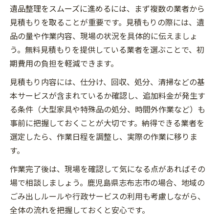
方法
遺品整理をスムーズに進めるには、まず複数の業者から
負担軽減に繋がる遺品整理の流れと準備
見積もりを取ることが重要です。見積もりの際には、遺
品の量や作業内容、現場の状況を具体的に伝えましょ
遺品整理で家族の不安を和らげる配慮とは
う。無料見積もりを提供している業者を選ぶことで、初
遺品整理で悩む方へ流れと手順の全体像
期費用の負担を軽減できます。
遺品整理が初めてでも分かる流れの全体像
見積もり内容には、仕分け、回収、処分、清掃などの基
遺品整理の各ステップと作業ポイント
本サービスが含まれているか確認し、追加料金が発生す
迷いや悩みを解消する遺品整理の進め方
る条件（大型家具や特殊品の処分、時間外作業など）も
遺品整理手順を把握して安心して依頼する
事前に把握しておくことが大切です。納得できる業者を
方法
選定したら、作業日程を調整し、実際の作業に移りま
分かりやすい遺品整理の流れと注意したい
す。
点
作業完了後は、現場を確認して気になる点があればその
地域に寄り添う遺品整理の実践ポイント
場で相談しましょう。鹿児島県志布志市の場合、地域の
地域特性を活かした遺品整理の工夫と配慮
ごみ出しルールや行政サービスの利用も考慮しながら、
遺品整理で信頼できる地域密着業者の選び
全体の流れを把握しておくと安心です。
方