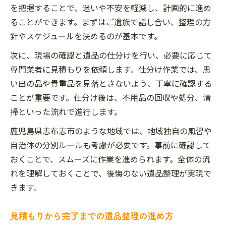
を把握することで、迷いや不安を軽減し、計画的に進め
遺品整理で失敗しないための事前確認事項
ることができます。まずはご遺族で話し合い、整理の方
遺品整理業者を比較する際の重要ポイント
針やスケジュールを決めるのが基本です。
失敗しない遺品整理の費用相場と注意点
次に、現場の確認と遺品の仕分けを行い、必要に応じて
遺品整理にかかる費用の相場と予算対策
専門業者に見積もりを依頼します。仕分け作業では、思
追加費用が発生しやすい遺品整理の注意点
い出の品や貴重品を見落とさないよう、丁寧に確認する
遺品整理費用を抑えるための工夫や選択肢
ことが重要です。仕分け後は、不用品の回収や処分、清
費用トラブルを防ぐための見積もり確認事
掃といった流れで進行します。
項
鹿児島県志布志市のような地域では、地域独自の風習や
遺品整理費用の内訳と料金比較のポイント
自治体の分別ルールも考慮が必要です。事前に確認して
家族の負担を減らす賢い遺品整理方法とは
おくことで、スムーズに作業を進められます。全体の流
家族の心身負担を減らす遺品整理のポイン
れを理解しておくことで、後悔のない遺品整理が実現で
ト
きます。
効率よく進める遺品整理の分担と工夫
見積もりから完了までの遺品整理の進め方
遺品整理で役立つサポートサービスの活用