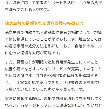
う。必要に応じて業者のサポートを活用し、心身の負担
家族の想いに寄り添う遺品整理の進行方法
を減らすことも大切です。
徳之島町の遺品整理費用相場と依頼のポイント
遺品整理の費用相場を徳之島町で把握する
徳之島町で信頼される遺品整理の特徴とは
方法
徳之島町で信頼される遺品整理業者の特徴として、地域
見積もりで注意すべき遺品整理のポイント
事情に精通していることが挙げられます。離島ならでは
費用を比較して賢く遺品整理を依頼するコ
の運搬手段や処分方法を熟知しており、自治体のルール
ツ
に沿った適切な対応が可能です。
遺品整理の相場とサービス内容の違いとは
また、見積もりが明確で追加費用が発生しにくいこと、
徳之島町で安心できる遺品整理依頼の流れ
供養や清掃などオプションサービスが充実していること
も信頼の証です。口コミや利用者の体験談を確認する
と、「丁寧な対応で安心できた」「作業後の清掃まで行
き届いていた」といった声が多く見られます。
実際に依頼する際は、現地で無料見積もりを実施してく
れるか、万が一のトラブル時に迅速な対応が可能かなど