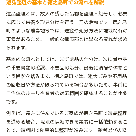
遺品整理の基本と徳之島町での流れを解説
目
遺品整理とは、故人の残した品物を整理・処分し、必要
信頼できる遺品整理の業者を見分けるポイ
に応じて供養や形見分けを行う一連の活動です。徳之島
ント
町のような離島地域では、運搬や処分方法に地域特有の
徳之島町で遺品整理業者の比較を行うメリ
事情があるため、一般的な都市部とは異なる流れが求め
ット
られます。
遺品整理業者のサービス内容を丁寧に確認
しよう
基本的な流れとしては、まず遺品の仕分け、次に貴重品
や重要書類の確認、不要品の処分、最後に清掃や供養と
離島特有の遺品整理事情と失敗しない対策
いう段階を踏みます。徳之島町では、粗大ごみや不用品
離島で遺品整理を行う際の課題と対応策
の回収日や方法が限られている場合が多いため、事前に
徳之島町の遺品整理で注意したい地域事情
自治体のルールや業者の対応範囲を確認することが重要
離島の遺品整理活動に強い業者の特徴とは
です。
失敗しない遺品整理のための準備と心構え
例えば、遠方に住んでいるご家族が徳之島町で遺品整理
離島ならではの遺品整理費用の考え方
を進める場合、現地の信頼できる業者に一括依頼するこ
追加費用が抑えられる遺品整理の選び方
とで、短期間で効率的に整理が進みます。業者選びの際