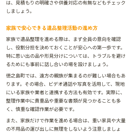
遺品整理の追加費用を防ぐ見積もりの秘訣
は、見積もりの明確さや供養対応の有無などもチェック
徳之島町で明朗会計な遺品整理業者を選ぶ
しましょう。
方法
家族で安心できる遺品整理活動の進め方
遺品整理で追加料金が発生しやすいケース
費用面で安心できる遺品整理活動の工夫
家族で遺品整理を進める際は、まず全員の意向を確認
遺品整理のサービス範囲を事前確認しよう
し、役割分担を決めておくことが安心への第一歩です。
特に思い出の品や形見分けについては、トラブルを避け
最適な遺品整理活動で家族の負担を軽減する方
るためにも事前に話し合いの場を設けましょう。
法
家族の負担を軽くする遺品整理活動の進め
徳之島町では、遠方の親族が集まるのが難しい場合もあ
方
ります。その場合、ビデオ通話や写真を活用して、現地
にいる家族や業者と連携する方法も有効です。実際に、
時間と手間を減らす遺品整理のポイント解
整理作業中に貴重品や重要な書類が見つかることも多
説
く、慎重な確認作業が必要です。
遠方家族にも優しい遺品整理サービスの選
択
また、家族だけで作業を進める場合は、重い家具や大量
遺品整理活動で役立つ分別と整理のコツ
の不用品の運び出しに無理をしないよう注意しましょ