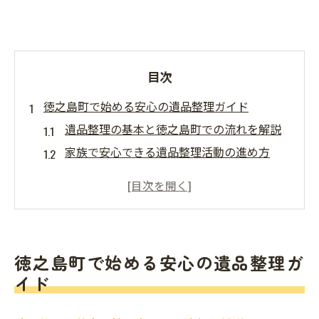
目次
徳之島町で始める安心の遺品整理ガイド
遺品整理の基本と徳之島町での流れを解説
家族で安心できる遺品整理活動の進め方
徳之島町で信頼される遺品整理の特徴とは
丁寧な遺品整理で大切な思い出を守る方法
初めての遺品整理活動で心がけるポイント
遺品整理業者選びが不安な方へ徳之島町のコツ
徳之島町で始める安心の遺品整理ガ
徳之島町で安心できる遺品整理業者の見極
イド
め方
遺品整理業者選びで失敗しないチェック項