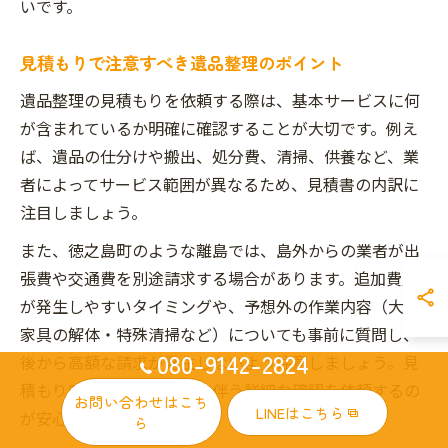
いです。
見積もりで注意すべき遺品整理のポイント
遺品整理の見積もりを依頼する際は、基本サービスに何
が含まれているか明確に確認することが大切です。例え
ば、遺品の仕分けや搬出、処分費、清掃、供養など、業
者によってサービス範囲が異なるため、見積書の内訳に
注目しましょう。
また、徳之島町のような離島では、島外からの業者が出
張費や交通費を別途請求する場合があります。追加費用
が発生しやすいタイミングや、予想外の作業内容（大型
家具の解体・特殊清掃など）についても事前に質問し、
080-9142-2824
後から高額な請求が発生しないよう注意しましょう。見
積もり時には、現地調査を伴う詳細な確認を依頼するの
お問い合わせはこち
LINEはこちら
が安心です。
ら