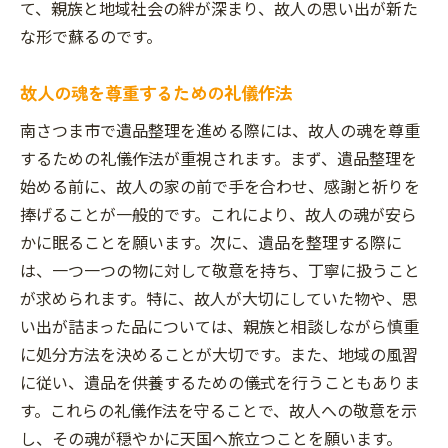
て、親族と地域社会の絆が深まり、故人の思い出が新た
地域特有の習慣とその背景
な形で蘇るのです。
遺品整理における具体的な注意点
地域の文化を理解するための方法
故人の魂を尊重するための礼儀作法
故人の尊厳を守るためのポイント
南さつま市で遺品整理を進める際には、故人の魂を尊重
遺品整理における地域の習慣
するための礼儀作法が重視されます。まず、遺品整理を
故人の魂を尊重する南さつま市の遺品整理の手
始める前に、故人の家の前で手を合わせ、感謝と祈りを
順
捧げることが一般的です。これにより、故人の魂が安ら
魂を敬うための準備
かに眠ることを願います。次に、遺品を整理する際に
礼儀作法に則った手順
は、一つ一つの物に対して敬意を持ち、丁寧に扱うこと
が求められます。特に、故人が大切にしていた物や、思
宗教的儀式の重要性
い出が詰まった品については、親族と相談しながら慎重
遺族の心を癒すための工夫
に処分方法を決めることが大切です。また、地域の風習
手順を守ることで得られる安らぎ
に従い、遺品を供養するための儀式を行うこともありま
プロが推奨する手順とその理由
す。これらの礼儀作法を守ることで、故人への敬意を示
南さつま市での遺品整理おすすめのサービスと
し、その魂が穏やかに天国へ旅立つことを願います。