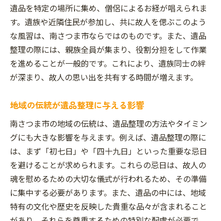
地元の風習に詳しい業者の選び方
遺品を特定の場所に集め、僧侶によるお経が唱えられま
故人を偲ぶためのサポートサービス
す。遺族や近隣住民が参加し、共に故人を偲ぶこのよう
遺品整理における南さつま市の風習と現代の融
な風習は、南さつま市ならではのものです。また、遺品
合
整理の際には、親族全員が集まり、役割分担をして作業
伝統と現代のバランスを取る方法
を進めることが一般的です。これにより、遺族同士の絆
が深まり、故人の思い出を共有する時間が増えます。
新しい遺品整理のスタイル
地域風習の現代的解釈
地域の伝統が遺品整理に与える影響
伝統を守りながら効率的な遺品整理
南さつま市の地域の伝統は、遺品整理の方法やタイミン
現代的な方法を取り入れるメリット
グにも大きな影響を与えます。例えば、遺品整理の際に
進化する遺品整理のサービス
は、まず「初七日」や「四十九日」といった重要な忌日
鹿児島県南さつま市での遺品整理親族と近隣住
を避けることが求められます。これらの忌日は、故人の
民の協力の重要性
魂を慰めるための大切な儀式が行われるため、その準備
親族間の連携を強化する方法
に集中する必要があります。また、遺品の中には、地域
近隣住民との協力体制
特有の文化や歴史を反映した貴重な品々が含まれること
コミュニティ全体での遺品整理
があり、それらを尊重するための特別な配慮が必要で