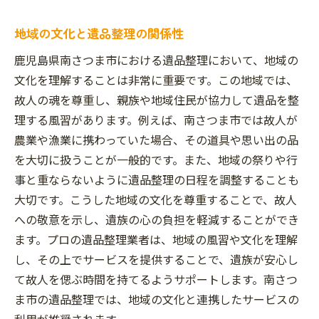
選び方
信頼できる業者の見つけ方
地域の文化と遺品整理の関係性
おすすめの遺品整理サービスの特徴
鹿児島県南さつま市における遺品整理において、地域の
サービス利用の際の注意点
文化を理解することは非常に重要です。この地域では、
評判の良い業者の選び方
故人の魂を尊重し、親族や地域住民が協力して遺品を整
理する風習があります。例えば、南さつま市では故人が
南さつま市での人気サービス
農業や漁業に携わっていた場合、その道具や思い出の品
選び方のポイントとアドバイス
を大切に扱うことが一般的です。また、地域の祭りや行
事と重ならないように遺品整理の日程を調整することも
大切です。こうした地域の文化を尊重することで、故人
への敬意を示し、遺族の心の負担を軽減することができ
ます。プロの遺品整理業者は、地域の風習や文化を理解
し、その上でサービスを提供することで、遺族が安心し
て故人を偲ぶ時間を持てるようサポートします。南さつ
ま市の遺品整理では、地域の文化と連携したサービスの
利用が推奨されます。