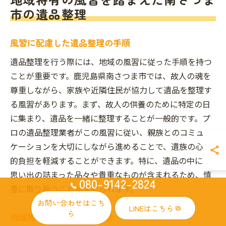
市の遺品整理
風習に配慮した遺品整理の手順
遺品整理を行う際には、地域の風習に従った手順を持つ
ことが重要です。鹿児島県南さつま市では、故人の魂を
尊重しながら、家族や近隣住民が協力して遺品を整理す
る風習があります。まず、故人の供養のために特定の日
に集まり、遺品を一緒に整理することが一般的です。プ
ロの遺品整理業者がこの風習に従い、親族とのコミュニ
ケーションを大切にしながら進めることで、遺族の心理
的負担を軽減することができます。特に、遺品の中には
思い出の詰まった品々や貴重なものが含まれるため、慎
080-9142-2824
重に取り扱うことが求められます。
お問い合わせはこち
LINEはこちら
ら
地域特有の習慣とその背景