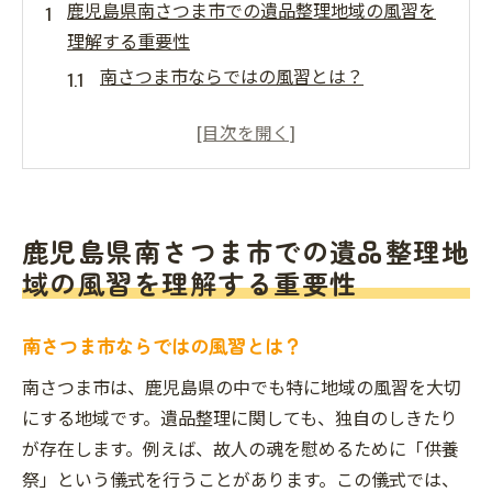
鹿児島県南さつま市での遺品整理地域の風習を
理解する重要性
南さつま市ならではの風習とは？
地域の伝統が遺品整理に与える影響
親族と地域社会の関わり
故人の魂を尊重するための礼儀作法
地域の文化と遺品整理の関係性
鹿児島県南さつま市での遺品整理地
遺品整理前に知っておくべき地域情報
域の風習を理解する重要性
南さつま市の遺品整理地域の伝統を尊重したプ
ロのサービス
南さつま市ならではの風習とは？
地域密着型の遺品整理業者の特徴
南さつま市は、鹿児島県の中でも特に地域の風習を大切
プロのサービスが提供する安心感
にする地域です。遺品整理に関しても、独自のしきたり
遺族の負担を軽減する方法
が存在します。例えば、故人の魂を慰めるために「供養
地域の風習を踏まえた遺品整理の進め方
祭」という儀式を行うことがあります。この儀式では、