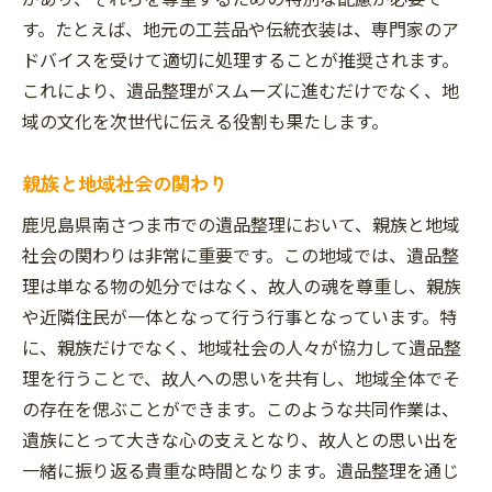
協力を得るための手続き
す。たとえば、地元の工芸品や伝統衣装は、専門家のア
ドバイスを受けて適切に処理することが推奨されます。
地域社会での遺品整理の意義
これにより、遺品整理がスムーズに進むだけでなく、地
協力することで得られるメリット
域の文化を次世代に伝える役割も果たします。
南さつま市での遺品整理地域に根ざしたプロの
サポート
親族と地域社会の関わり
地域特有のサービスの紹介
鹿児島県南さつま市での遺品整理において、親族と地域
地元業者の選び方と見極め方
社会の関わりは非常に重要です。この地域では、遺品整
プロフェッショナルによる安心の提供
理は単なる物の処分ではなく、故人の魂を尊重し、親族
地域ならではのサポート内容
や近隣住民が一体となって行う行事となっています。特
遺品整理業者の具体的な役割
に、親族だけでなく、地域社会の人々が協力して遺品整
地域に根ざしたサービスの重要性
理を行うことで、故人への思いを共有し、地域全体でそ
の存在を偲ぶことができます。このような共同作業は、
地域特有の風習を踏まえた南さつま市の遺品整
遺族にとって大きな心の支えとなり、故人との思い出を
理
一緒に振り返る貴重な時間となります。遺品整理を通じ
風習に配慮した遺品整理の手順